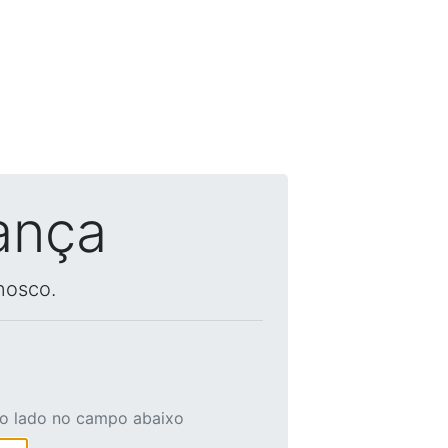
ança
nosco.
ao lado no campo abaixo