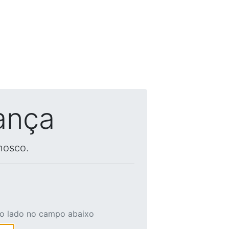
ança
nosco.
ao lado no campo abaixo