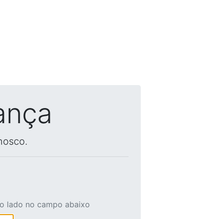
ança
nosco.
ao lado no campo abaixo